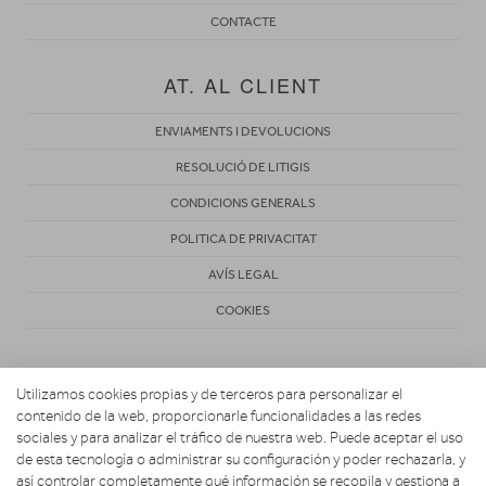
CONTACTE
AT. AL CLIENT
ENVIAMENTS I DEVOLUCIONS
RESOLUCIÓ DE LITIGIS
CONDICIONS GENERALS
POLITICA DE PRIVACITAT
AVÍS LEGAL
COOKIES
Utilizamos cookies propias y de terceros para personalizar el
contenido de la web, proporcionarle funcionalidades a las redes
sociales y para analizar el tráfico de nuestra web. Puede aceptar el uso
de esta tecnología o administrar su configuración y poder rechazarla, y
Copyright 2026. Electrònica Central
así controlar completamente qué información se recopila y gestiona a