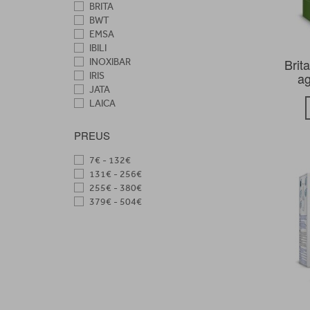
BRITA
BWT
EMSA
IBILI
Brit
INOXIBAR
ag
IRIS
JATA
LAICA
PHILIPS AQUA
PREUS
7€ - 132€
131€ - 256€
255€ - 380€
379€ - 504€