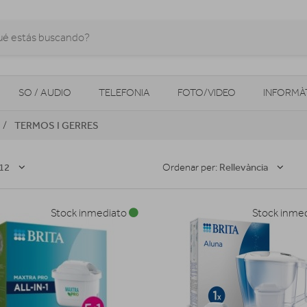
SO / AUDIO
TELEFONIA
FOTO/VIDEO
INFORMÀ
TERMOS I GERRES
MOBILITAT URBANA
NAVEGADORS GPS
CONSOLES
12
Rellevància
Ordenar per:
Stock inmediato
Stock inme