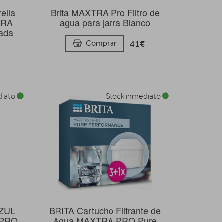
ella
Brita MAXTRA Pro Filtro de
XTRA
agua para jarra Blanco
rada
41€
Comprar
diato
Stock inmediato
AZUL
BRITA Cartucho Filtrante de
APRO
Agua MAXTRA PRO Pure