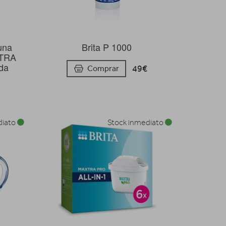
luna
Brita P 1000
XTRA
ada
49€
Comprar
diato
Stock inmediato