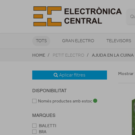
TOTS
GRAN ELECTRO
TELEVISORS
HOME
AJUDA EN LA CUINA
PETIT ELECTRO
CLIMATITZACIÓ I CALEFACCIÓ
Mostrar 
Aplicar filtres
DISPONIBILITAT
Només productes amb estoc
MARQUES
BIALETTI
BRA