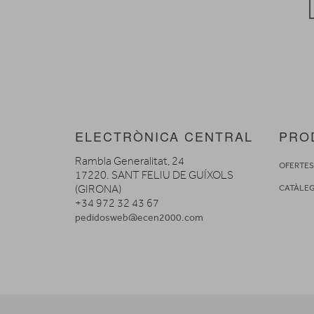
ELECTRÒNICA CENTRAL
PRO
Rambla Generalitat, 24
OFERTE
17220. SANT FELIU DE GUÍXOLS
(GIRONA)
CATÀLE
+34 972 32 43 67
pedidosweb@ecen2000.com