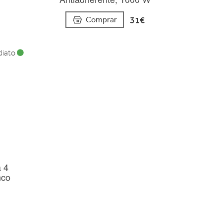
31€
Comprar
diato
a 4
nco