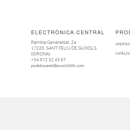
ELECTRÒNICA CENTRAL
PRO
Rambla Generalitat, 24
OFERTE
17220. SANT FELIU DE GUÍXOLS
(GIRONA)
CATÀLE
+34 972 32 43 67
pedidosweb@ecen2000.com