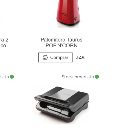
ra 2
Palomitero Taurus
nco
POP'N'CORN
34€
Comprar
diato
Stock inmediato