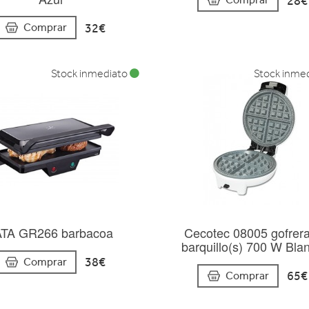
28€
32€
Comprar
Stock inmediato
Stock inme
ATA GR266 barbacoa
Cecotec 08005 gofrer
barquillo(s) 700 W Bla
38€
Comprar
65€
Comprar