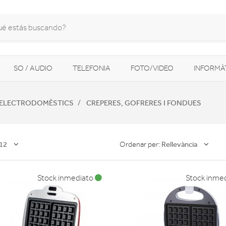
SO / AUDIO
TELEFONIA
FOTO/VIDEO
INFORMÀ
MOBILITAT URBANA
NAVEGADORS GPS
CONSOLES
S ELECTRODOMÈSTICS
CREPERES, GOFRERES I FONDUES
12
Rellevància
Ordenar per:
Stock inmediato
Stock inme