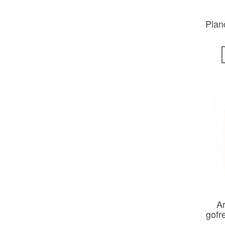
Plan
A
gofr