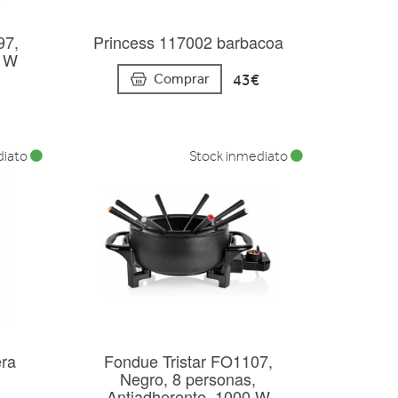
97,
Princess 117002 barbacoa
0 W
43€
Comprar
diato
Stock inmediato
era
Fondue Tristar FO1107,
Negro, 8 personas,
Antiadherente, 1000 W