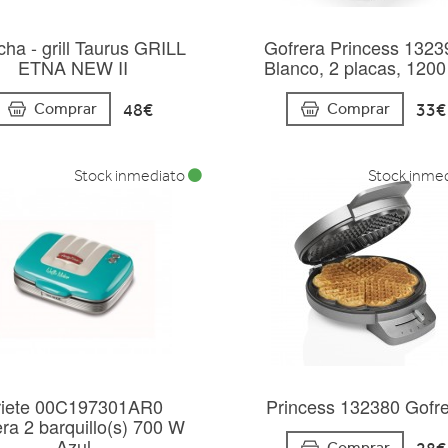
cha - grill Taurus GRILL
Gofrera Princess 1323
ETNA NEW II
Blanco, 2 placas, 120
48€
33€
Comprar
Comprar
Stock inmediato
Stock inme
riete 00C197301AR0
Princess 132380 Gofr
era 2 barquillo(s) 700 W
Azul
Comprar