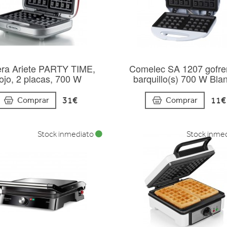
era Ariete PARTY TIME,
Comelec SA 1207 gofre
ojo, 2 placas, 700 W
barquillo(s) 700 W Bla
31€
11€
Comprar
Comprar
Stock inmediato
Stock inme