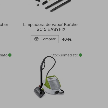
rcher
Limpiadora de vapor Karcher
SC 5 EASYFIX
404€
Comprar
diato
Stock inmediato