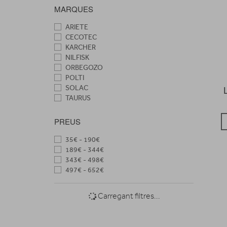
MARQUES
ARIETE
CECOTEC
KARCHER
NILFISK
ORBEGOZO
POLTI
SOLAC
TAURUS
PREUS
35€ - 190€
189€ - 344€
343€ - 498€
497€ - 652€
Carregant filtres...