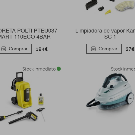
RETA POLTI PTEU037
Limpiadora de vapor Ka
MART 110ECO 4BAR
SC 1
194€
67€
Comprar
Comprar
Stock inmediato
Stock inme